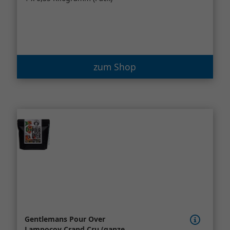
zum Shop
Gentlemans Pour Over
Lampocoy Crand Cru (ganze