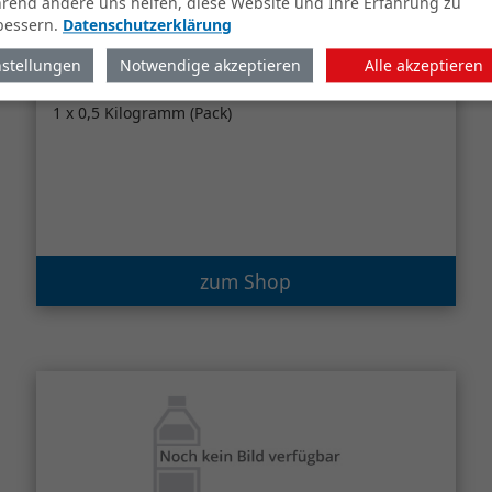
rend andere uns helfen, diese Website und Ihre Erfahrung zu
bessern.
Datenschutzerklärung
nstellungen
Notwendige akzeptieren
Alle akzeptieren
Jacobs Krönung klassisch
(gemahlen)
1 x 0,5 Kilogramm (Pack)
zum Shop