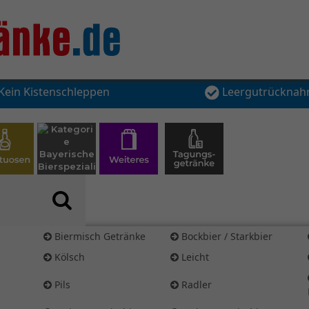
Kein Kistenschleppen
Leergutrückna
Biermisch Getränke
Bockbier / Starkbier
Kölsch
Leicht
Pils
Radler