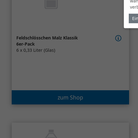
wäh
ver
Ei
Feldschlösschen Malz Klassik
6er-Pack
6 x 0,33 Liter (Glas)
zum Shop