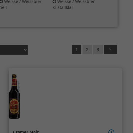
Weisse / Weissbier
Weisse / Weissbier
hell
kristallklar
1
2
3
Cramer Malz