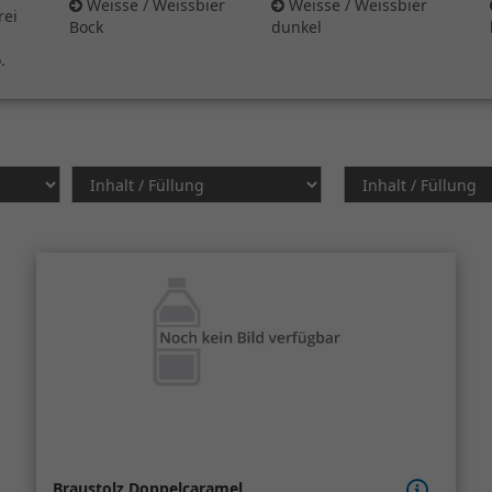
Weisse / Weissbier
Weisse / Weissbier
rei
Bock
dunkel
.
Braustolz Doppelcaramel